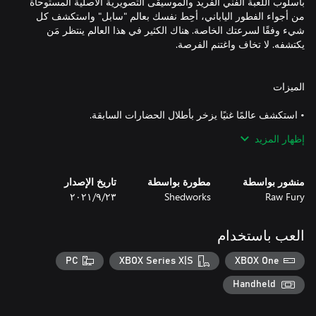
بأسلوب اللعبة الفني الفريد والموسيقى التصويرية الأصلية المستوحاة
من أجواء الفطور الياباني، أحِط نفسك بعالم "سابل" واستكشف كل
شيء وفقًا لسرعتك الخاصة. هناك الكثير في هذا العالم ينتظر مَن
إظهار المزيد
• تسلق واقفز وحلّق وانزلق - استخدم كل شيء تحت تصرفك
منشور بواسطة
مطورة بواسطة
تاريخ الإصدار
Raw Fury
Shedworks
٢٣‏/٩‏/٢٠٢١
العب باستخدام
• انغمس في مغامرة شيقة واكتشف نفسك من خلال الأقنعة والأزياء
PC
XBOX Series X|S
XBOX One
• أكمِل الألغاز من أجل ربح المكافآت وشق طريقك في أراضٍ وعرة لا
Handheld
ترحم