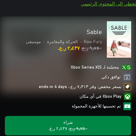
تخطي إلى المحتوى الرئيسي
Sable
Raw Fury
•
الحركة والمغامرة
•
موسيقى
٩٫٧٥٠ ر.ع.‏
٢٫٤٣٧ ر.ع.‏
محسّنة لـ Xbox Series X|S
توافق ذكي
بسعر مخفض: وفر ٧٫٣١٣ ر.ع.‏، ends in 4 days
Xbox Play في أي مكان
تم تحسينها للأجهزة المحمولة
شراء
٩٫٧٥٠ ر.ع.‏
٢٫٤٣٧ ر.ع.‏