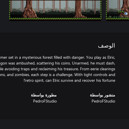
الوصف
ormer set in a mysterious forest filled with danger. You play as Elric,
agon was ambushed, scattering his coins. Unarmed, he must dash,
 avoiding traps and reclaiming his treasure. From eerie clearings
ons, and zombies, each step is a challenge. With tight controls and
retro spirit, can Elric survive and recover his fortune?
منشور بواسطة
مطورة بواسطة
PedroFStudio
PedroFStudio