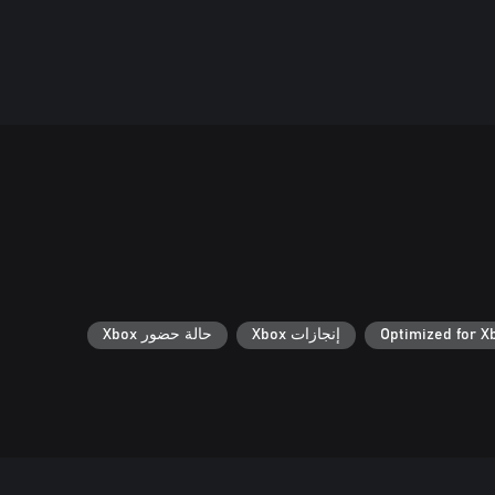
Optimized for X
إنجازات Xbox
حالة حضور Xbox