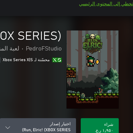
تخطي إلى المحتوى الرئيسي
XBOX SERIES)
PedroFStudio
•
لعبة الم
محسّنة لـ Xbox Series X|S
اختيار إصدار
شراء
Run, Elric! (XBOX SERIES)
١٫٩٥٠ ر.ع.‏