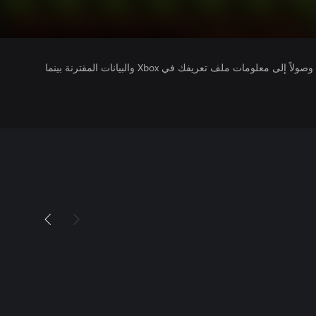
يتلقى ناشرو الألعاب التي تقوم بتشغيلها وصولاً إلى معلومات ملف تعريفك في Xbox والبيانات المقترنة بينما