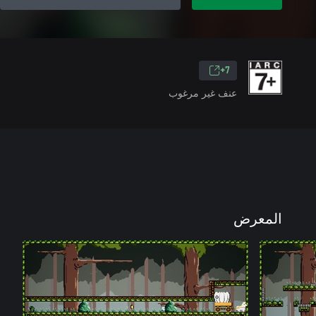
7+
عنف غير مرغوب
المعرض