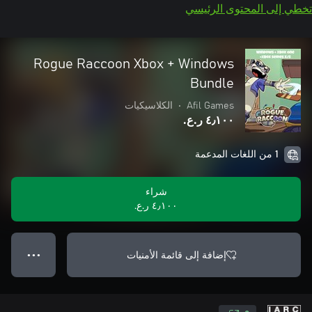
تخطي إلى المحتوى الرئيسي
Rogue Raccoon Xbox + Windows
Bundle
Afil Games
•
الكلاسيكيات
٤٫١٠٠ ر.ع.‏
1 من اللغات المدعمة
شراء
٤٫١٠٠ ر.ع.‏
إضافة إلى قائمة الأمنيات
● ● ●