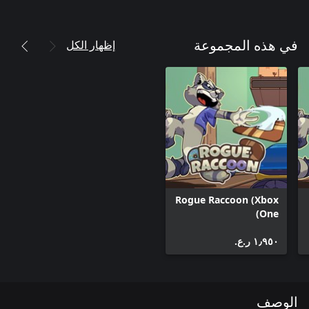
إظهار الكل
في هذه المجموعة
Rogue Raccoon (Xbox
One)
١٫٩٥٠ ر.ع.‏
الوصف