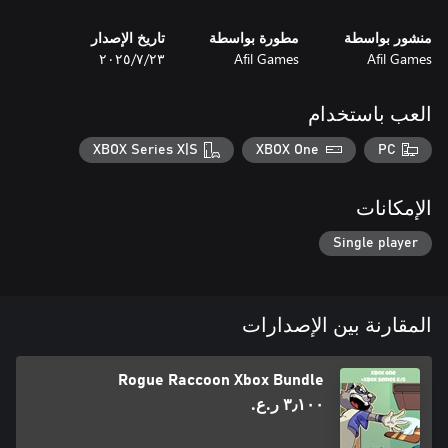
منشور بواسطة
مطورة بواسطة
تاريخ الإصدار
Afil Games
Afil Games
٢٣‏/٧‏/٢٠٢٥
العب باستخدام
XBOX Series X|S
XBOX One
PC
الإمكانات
Single player
المقارنة بين الإصدارات
Rogue Raccoon Xbox Bundle
٣٫١٠٠ ر.ع.‏