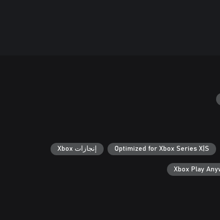
Optimized for Xbox Series X|S
إنجازات Xbox
Xbox Play An