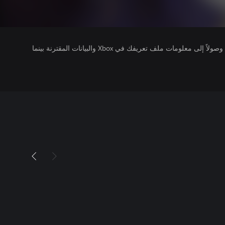
يتلقى ناشرو الألعاب التي تقوم بتشغيلها وصولاً إلى معلومات ملف تعريفك في Xbox والبيانات المقترنة بينما