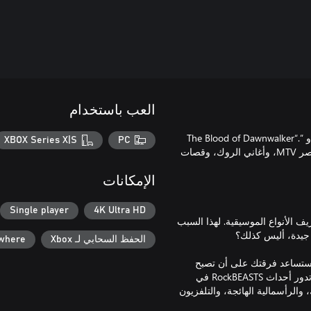
العب باستخدام
قصة كوميدية مظلمة، صاغها كاتب ”Witcher 3“ و ”Cyberpunk 2077“ و ”The Blood of Dawnwalker“.
XBOX Series X|S
PC
Rockbeasts هي لعبة تقمص أدوار إدارية تضعك في مكان المدير في عصر MTV، وأغاني الروك، وقصات
الإمكانات
Single player
4K Ultra HD
ف الأنواع الموسيقية. لهذا السبب
الحفظ السحابي لـ Xbox
ywhere
 ستساعد فرقتك على أن تصبح
متمردة الروك أم فرقة من متصدري المبيعات؟ الخيار ليس سهلاً دائمًا. تدور أحداث RockBEASTS في
والرأسمالية الهائجة، والتلفزيون