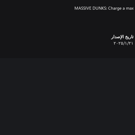
● MASSIVE DUNKS: Charge a max po
● POWERFUL WEAPONS: Ram the e
● NEW MODS EACH ROUND: Ch
تاريخ الإصدار
٢١‏/١‏/٢٠٢٥
● STAGE HAZARDS: Avoid or e