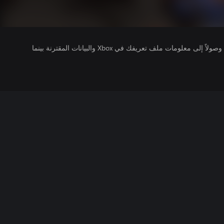
يتلقى ناشرو الألعاب التي تقوم بتشغيلها وصولاً إلى معلومات ملف تعريفك في Xbox والبيانات المقترنة بينما