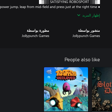
wer jump, leap from mid-field and press just at the right time
إظهار المزيد
nemy or shoot them with unique weapons, from classic lasers
oose temporary skills and upgrades that change the game at
منشور بواسطة
مطورة بواسطة
Jollypunch Games
Jollypunch Games
xploit stage dangers like spiky rollers, tornados, jump pads and
● LOCAL MULTIPLAYER for 1-4 people.
People also like