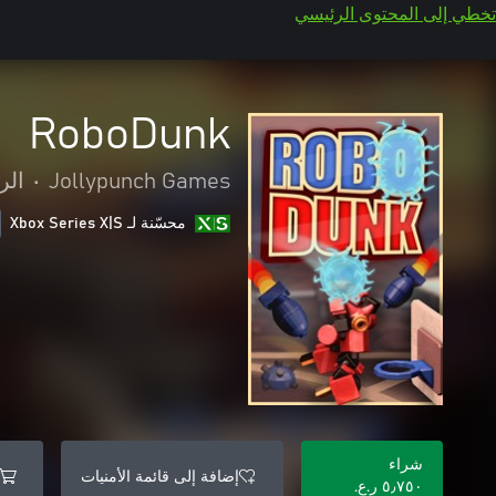
تخطي إلى المحتوى الرئيسي
RoboDunk
Jollypunch Games
•
الر
محسّنة لـ Xbox Series X|S
شراء
إضافة إلى قائمة الأمنيات
٥٫٧٥٠ ر.ع.‏