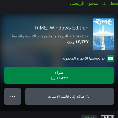
تخطي إلى المحتوى الرئيسي
RiME: Windows Edition
Grey Box
•
الحركة والمغامرة
•
الأحجية والتريفيا
١٢٫٣٣٧ ر.ع.‏
تم تحسينها للأجهزة المحمولة
شراء
١٢٫٣٣٧ ر.ع.‏
إضافة إلى قائمة الأمنيات
● ● ●