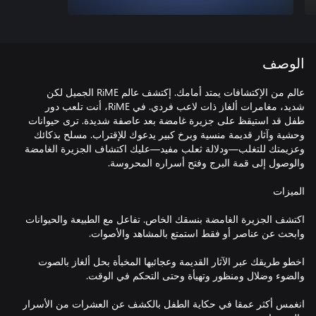
الوصف
عالم من الإكتشافات يمتد أمامك. إكتشف عالم RiME الجميل لكن
شديد، مغامرات ألغاز ذات لاعب فردي. في RiME، أنت تلعب دور
طفل قد استيقظ على جزيرة غامضة بعد عاصفة شديدة. ترى حيوانات
وحشية وآثار قديمة منسية وبرخ كبير يدعوك للإقتراب. مسلح بذكائك
وعزيمتك للتغلب—ودلالة ثعلب مفيد—عليك اكتشاف الجزيرة الغامضة
اكتشف الجزيرة الغامضة بنسقك الخاص. تفاعل مع الطبيعة والحيوانات
اخطو طريقك عبر الآثار القديمة وعجائبها المخبأة بحل ألغاز بالصوت
انغمس أكثر عمقا في حكاية الطفل بالكشف عن العشرات من الأسرار