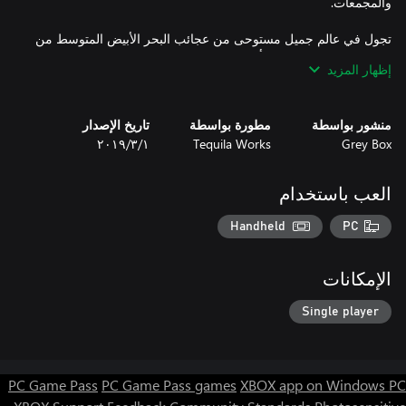
تجول في عالم جميل مستوحى من عجائب البحر الأبيض المتوسط من
خلال دمج بين موسيقى وألوان جذابة.
إظهار المزيد
منشور بواسطة
مطورة بواسطة
تاريخ الإصدار
Grey Box
Tequila Works
١‏/٣‏/٢٠١٩
العب باستخدام
Handheld
PC
الإمكانات
Single player
PC Game Pass
PC Game Pass games
XBOX app on Windows PC