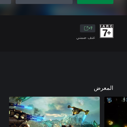
7+
عنف ضمني
المعرض