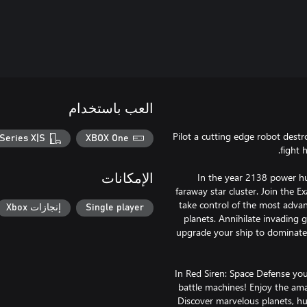
العب باستخدام
Pilot a cutting edge robot destr
Series X|S
XBOX One
In the year 2138 power h
الإمكانات
faraway star cluster. Join the E
take control of the most advan
Single player
إنجازات Xbox
planets. Annihilate invading g
upgrade your ship to dominate 
In Red Siren: Space Defense you
battle machines! Enjoy the amazi
Discover marvelous planets, h