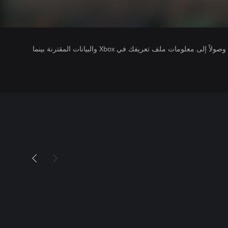
يتلقى ناشرو الألعاب التي تقوم بتشغيلها وصولاً إلى معلومات ملف تعريفك في Xbox والبيانات المقترنة بينما