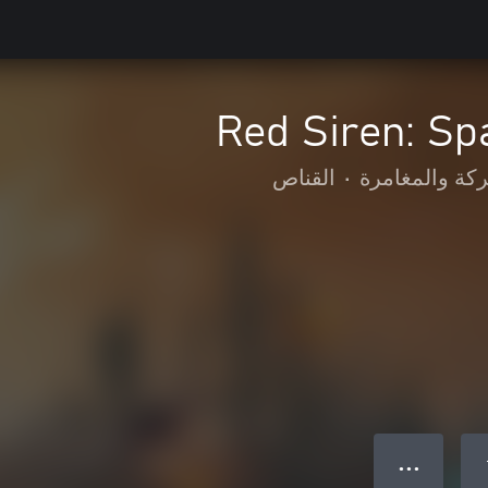
Red Siren: Sp
ركة والمغامرة
•
القناص
● ● ●