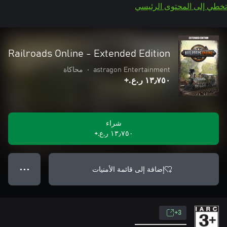
تخطي إلى المحتوى الرئيسي
Railroads Online - Extended Edition
astragon Entertainment
•
محاكاة
١٣٫٧٥٠ ر.ع.‏+
شراء
١٣٫٧٥٠ ر.ع.‏+
إضافة إلى قائمة الأمنيات
● ● ●
3+