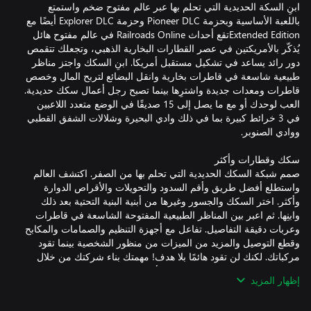
ابنِ السكة الحديدية التي تحلم بها عبر عالم مفتوح ضخم واستمتع
باللعبة الأساسية وبحزمة Pioneer DLC وحزمة Explorer DLC أيضًا مع
Extended Editionتقع أحداث Railroads Online في عالم مفتوح هائل
يُذكّر بالأمريكتين في عصر القطارات البخارية الذهبي، وتجعلك تتقمص
دور رائد يساعد في تشكيل مستقبل أمريكا. ابنِ السكك واجتز مناظر
طبيعية شاسعة في قاطرات بخارية وانقل البضائع لتربح المال وخصص
قاطرات ومعدات جديدة واشترِها بينما تصبح رجل أعمال سكك حديدية.
العب لوحدك أو مع ما يصل إلى 15 صديقًا في الوضع متعدد اللاعبين
في 3 خرائط كبيرة بما في ذلك وادي البحيرة وشلالات الشفق القطبي
صمم شبكة السكك الحديدية التي تحلم بها من الصفر. اكتشف العالم
واستطلع أفضل طريق وأقم السدود والتحويلات والأقراص الدوارة
وأكثر. اختر السكك والجسور وغيرها من أبنية البنية التحتية بعد ذلك
وابنِها. ثم اعبر بين المناظر الطبيعية المفتوحة الشاسعة في قاطرات
وعربات دقيقة التفاصيل. تفاعل مع أجهزة التنظيم والصمامات والمكابح
وقطع التوصيل والمزيد من الميزات من منظور الشخصية بينما تقود
مركباتك. لكنك لن تقود هائمًا بلا هدف! مهمتك بناء شركتك من خلال
نقل البضائع عبر البلد، بما في ذلك الأخشاب والخام والفحم والماشية
إظهار المزيد
والذهب وعناصر حمولات أخرى متنوعة لمجموعة واسعة من الصناعات.
اربح المال لقاء كل شحنة ناجحة واستثمر في مراكب جديدة أو طوّر