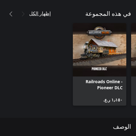
إظهار الكل
في هذه المجموعة
Railroads Online -
Pioneer DLC
١٫١٥٠ ر.ع.‏
الوصف