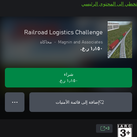
تخطي إلى المحتوى الرئيسي
Railroad Logistics Challenge
Magnin and Associates
•
محاكاة
١٫١٥٠ ر.ع.‏
شراء
١٫١٥٠ ر.ع.‏
إضافة إلى قائمة الأمنيات
● ● ●
3+