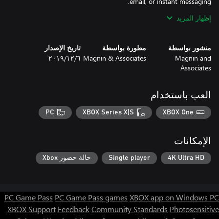
إظهار المزيد
Windows 10 UWP (Universal Windows Platform) plays on
Windows 10 PC or Xbox. Use Xbox One controller, mouse, and
touchpad controls.
منشور بواسطة
مطورة بواسطة
تاريخ الإصدار
Magnin and
Magnin & Associates
٦‏/١٢‏/٢٠١٩
Associates
العب باستخدام
PC
XBOX Series X|S
XBOX One
الإمكانات
4K Ultra HD
Single player
حالة حضور Xbox
PC Game Pass
PC Game Pass games
XBOX app on Windows PC
XBOX Support
Feedback
Community Standards
Photosensitive