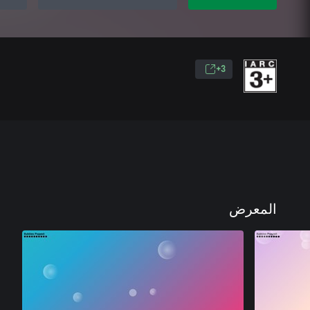
3+
المعرض