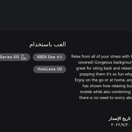
العب باستخدام
Relax from all of your stress wit
Series X|S
XBOX One
covered! Gorgeous background 
great for siting back and relax
HoloLens
popping them it's so fun wh
Enjoy on the go or at home, a
has shown how relaxing bub
mobile while also combining it
there is no need to worry abo
تاريخ الإصدار
٢٠‏/٧‏/٢٠٢٢