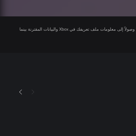
يتلقى ناشرو الألعاب التي تقوم بتشغيلها وصولاً إلى معلومات ملف تعريفك في Xbox والبيانات المقترنة بينما