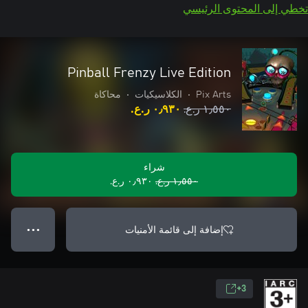
تخطي إلى المحتوى الرئيسي
Pinball Frenzy Live Edition
Pix Arts
•
الكلاسيكيات
•
محاكاة
١٫٥٥٠ ر.ع.‏
٠٫٩٣٠ ر.ع.‏
شراء
١٫٥٥٠ ر.ع.‏
٠٫٩٣٠ ر.ع.‏
إضافة إلى قائمة الأمنيات
● ● ●
3+