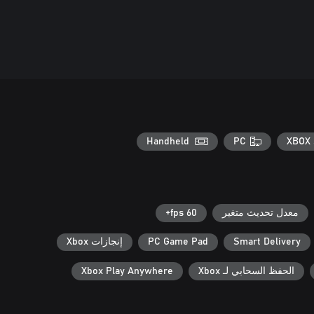
Handheld
PC
XBOX 
معدل تحديث متغير
60 fps+
Smart Delivery
PC Game Pad
إنجازات Xbox
الحفظ السحابي لـ Xbox
Xbox Play Anywhere