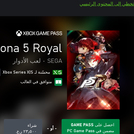
تخطي إلى المحتوى الرئيسي
ona 5 Royal
SEGA
•
لعب الأدوار
محسّنة لـ Xbox Series X|S
متوافق في الغالب
احصل على GAME PASS
شراء
- أو -
مضمن في PC Game Pass
٢٣٫٥٠٠ ر.ع.‏