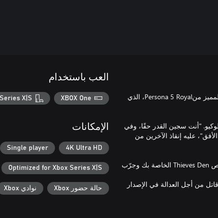
العب باستخدام
استعد لتجربة لعبة تقمص الأدوار الحائزة على الجوائز في هذا الإصدار المميز منPersona 5 Royal، الذي
Series X|S
XBOX One
طوكيو. "أنت سجين القدر حقًا، وفي
الإمكانات
لأفق"، عليه إنقاذ الآخرين من
Single player
4K Ultra HD
-تشمل الخصائص الرئيسية:استكشف "طوكيو" وافتح الـPersonas وخصص Thieves Den الخاصة بك وجرّب
Optimized for Xbox Series X|S
داخلك وقاتل من أجل العدالة في الإصدار
حالة حضور Xbox
نوادي Xbox