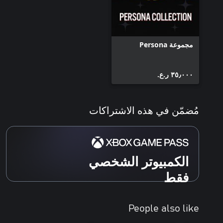
مجموعة Persona
٣٥٫٠٠٠ ر.ع.‏
مُضمّن في هذه الاشتراكات
الكمبيوتر الشخصي
فقط
People also like