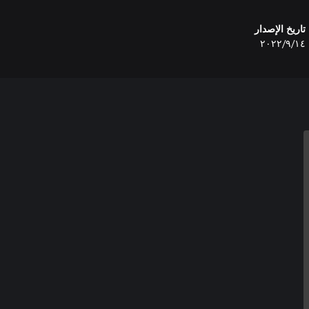
تاريخ الإصدار
١٤‏/٩‏/٢٠٢٢