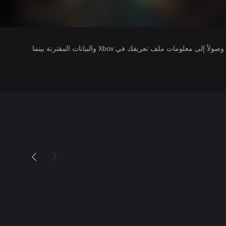
يتلقى ناشرو الألعاب التي تقوم بتشغيلها وصولاً إلى معلومات ملف تعريفك في Xbox والبيانات المقترنة بينما