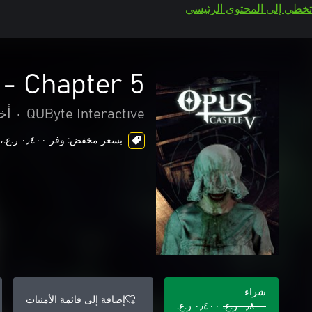
تخطي إلى المحتوى الرئيسي
 - Chapter 5
QUByte Interactive
•
أخ
بسعر مخفض: وفر ٠٫٤٠٠ ر.ع.‏، ends in 3 days
شراء
إضافة إلى قائمة الأمنيات
٠٫٨٠٠ ر.ع.‏
٠٫٤٠٠ ر.ع.‏