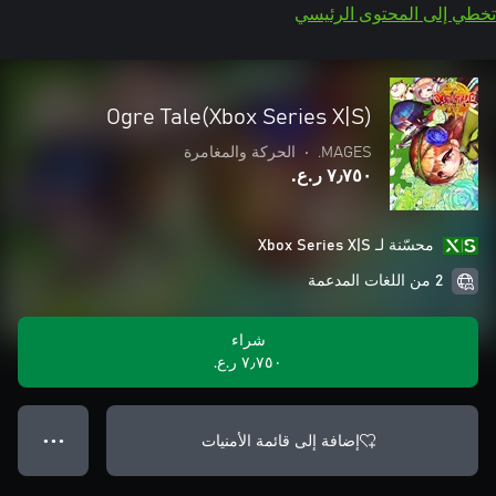
تخطي إلى المحتوى الرئيسي
Ogre Tale(Xbox Series X|S)
MAGES.
•
الحركة والمغامرة
٧٫٧٥٠ ر.ع.‏
محسّنة لـ Xbox Series X|S
2 من اللغات المدعمة
شراء
٧٫٧٥٠ ر.ع.‏
إضافة إلى قائمة الأمنيات
● ● ●