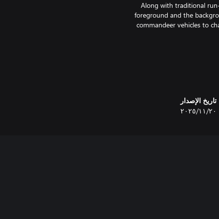
Along with traditional run
foreground and the backgroun
commandeer vehicles to chas
Grab a friend and expand The F
تاريخ الإصدار
Go up against a rogue's gall
٢٠‏/١١‏/٢٠٢٥
totally unique, featuring many att