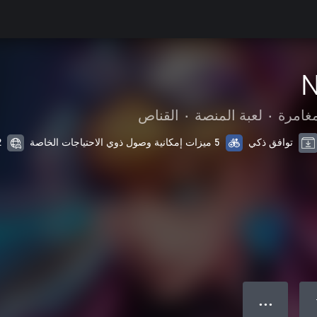
N
مغامرة
•
لعبة المنصة
•
القناص
توافق ذكي
5 ميزات إمكانية وصول ذوي الاحتياجات الخاصة
12 م
● ● ●