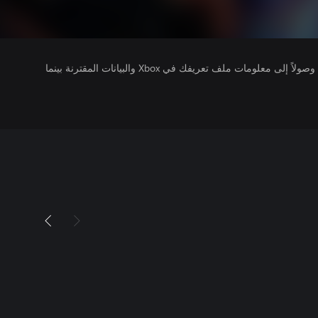
يتلقى ناشرو الألعاب التي تقوم بتشغيلها وصولاً إلى معلومات ملف تعريفك في Xbox والبيانات المقترنة بينما