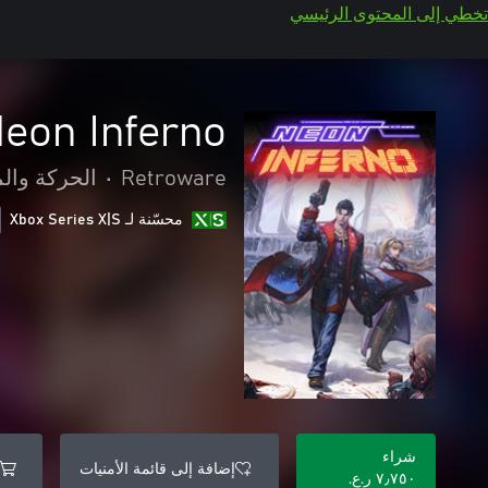
تخطي إلى المحتوى الرئيسي
eon Inferno
Retroware
•
الحركة وال
محسّنة لـ Xbox Series X|S
شراء
إضافة إلى قائمة الأمنيات
٧٫٧٥٠ ر.ع.‏