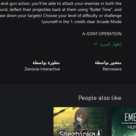
-and-gun action, you'll be able to attack your enemies in both the
d, deflect their projectiles back at them using "Bullet Time", and
e down your targets! Choose your level of difficulty or challenge
amily's reign across the city together! With double the characters
إظهار المزيد
منشور بواسطة
مطورة بواسطة
ery of unruly bosses, one at the end of every mission. Each boss is
Zenovia Interactive
Retroware
acks and multiple phases that will truly put your skills to the test!
People also like