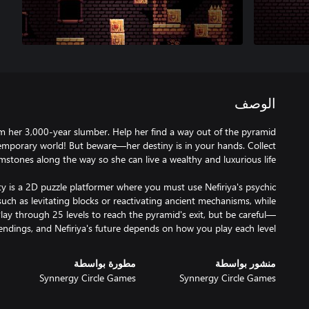
الوصف
om her 3,000-year slumber. Help her find a way out of the pyramid
temporary world! But beware—her destiny is in your hands. Collect
ty is a 2D puzzle platformer where you must use Nefiriya's psychic
such as levitating blocks or reactivating ancient mechanisms, while
lay through 25 levels to reach the pyramid's exit, but be careful—
 endings, and Nefiriya's future depends on how you play each level.
منشور بواسطة
مطورة بواسطة
Synnergy Circle Games
Synnergy Circle Games