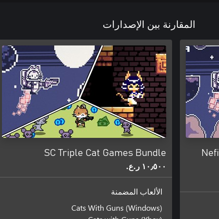
المقارنة بين الإصدارات
SC Triple Cat Games Bundle
Nef
١٠٫٥٠٠ ر.ع.‏
الألعاب المضمنة
Cats With Guns (Windows)