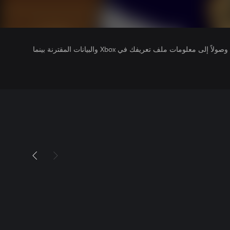
يتلقى ناشرو الألعاب التي تقوم بتشغيلها وصولاً إلى معلومات ملف تعريفك في Xbox والبيانات المقترنة بينما