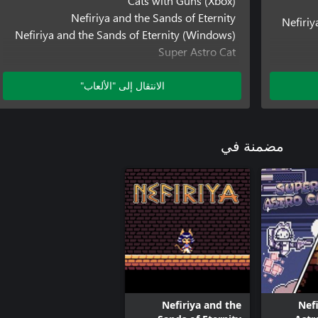
Cats with Guns (Xbox)
Nefiriya and the Sands of Eternity
Nefiriy
Nefiriya and the Sands of Eternity (Windows)
Super Astro Cat
Super Astro Cat (Windows)
الانتقال إلى "الألعاب"
مضمنة في
Nefiriya and the
Nefi