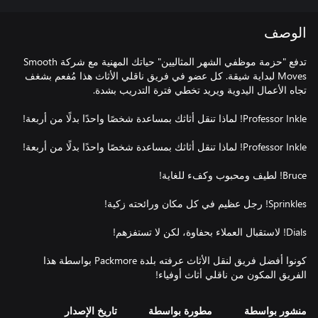
الوصف
تدفع "حزمة موظفي الشهر المثاليين" حياتك المهنية مع شركة Smooth
Moves لبداية شيقة. كل عضو في فريق ناقلي الأثاث هذا مُفعم بشغف
كونوا أفضل فريق لنقل الأثاث عرفته بلدة Packmore بواسطة هذا
الفريق المكون من ناقلي أثاث أوفياء!
منشور بواسطة
مطورة بواسطة
تاريخ الإصدار