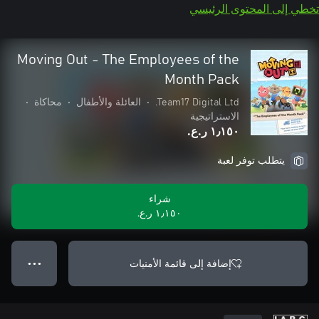
تخطي إلى المحتوى الرئيسي
Moving Out - The Employees of the
Month Pack
Team17 Digital Ltd.
•
العائلة والأطفال
•
محاكاة
•
الاستراتيجية
١٫١٥٠ ر.ع.‏
يتطلب توفر لعبة
شراء
١٫١٥٠ ر.ع.‏
إضافة إلى قائمة الأمنيات
● ● ●