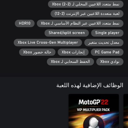
نمط متعدد اللاعبين المحلي لـ Xbox (2-2)
صمّم عالمك في لعبة MotoGP™ وقُد بشكل أكثر احترافية. من خلال
لعبة متعددة اللاعبين عبر الإنترنت (2-12)
استخدام 5 عناصر تعديل للرسومات، ستتمكن من تخصيص كل شيء
نمط متعدد اللاعبين عبر النظام الأساسي لـ Xbox
HDR10
Shared/split screen
Single player
كون فريقك الخاص أو انضم إلى فريق رسمي. اختر طاقمك وطور
معدل تحديث متغير
Xbox Live Cross-Gen Multiplayer
دراجتك عبر تحسين المحرك والهيكل والديناميكا الهوائية والإلكترونيات:
PC Game Pad
إنجازات Xbox
حالة حضور Xbox
كون فريقًا مبتدئًا في Moto2™ وMoto3™: عيّن مديرًا للفريق ومديرًا
نوادي Xbox
الحفظ السحابي لـ Xbox
ستكون قادرًا على تحدي أصدقائك للمرة الأولى في السلسلة في وضع
الوظائف الإضافية لهذه اللعبة
وإذا لم يكن هذا كافيًا، ستستمتع بالتحديات المذهلة عبر الإنترنت الخاصة
*سيكون وضع متعدد اللاعبين عبر الأجيال متاحًا على أجهزة التحكم ذاتها.