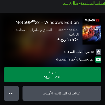
تخطي إلى المحتوى الرئيسي
MotoGP™22 - Windows Edition
Milestone S.r.l.
•
السباق والطيران
•
محاكاة
•
الرياضة
١١٫٧٥٠ ر.ع.‏+
10 من اللغات المدعمة
تم تحسينها للأجهزة المحمولة
شراء
١١٫٧٥٠ ر.ع.‏+
إضافة إلى قائمة الأمنيات
● ● ●