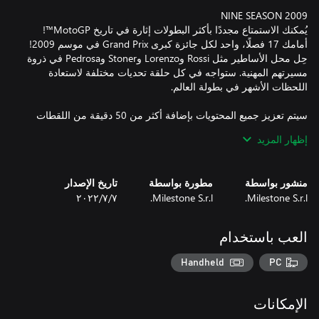
أمامك 17 فصلًا، واحد لكل جائزة كبرى Grand Prix في موسم 2009!
حِل محل الأساطير مثل Rossi وLorenzo وStoner وPedrosa في ذروة
مسيرتهم المهنية. ستواجه في كل حلقة تحديات مختلفة لاستعادة
سيتم تعزيز جميع المحتويات بإضافة أكثر من 50 دقيقة من اللقطات
إظهار المزيد
ادخل MotoGP™ ACADEMY للكشف عن البطل الموجود بداخلك:
منشور بواسطة
مطورة بواسطة
تاريخ الإصدار
ستتعلم جميع حيل المهنة عبر تحديات اللعبة الجديدة كي تصبح الأسرع
Milestone S.r.l.
Milestone S.r.l.
٧‏/٧‏/٢٠٢٢
كن المتسابق الذي طالما رغبت أن تكون بمساعدة العروض التعليمية
العب باستخدام
الجديدة التي ستساعدك في التحسن بسرعة عبر جلسات اللعب
Handheld
PC
الإمكانات
من وجوه أبطالك إلى إعادة تصميم ورش الإصلاح الرسمية الخاصة بهم،