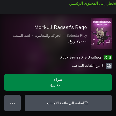
تخطي إلى المحتوى الرئيسي
Morkull Ragast's Rage
Selecta Play
•
الحركة والمغامرة
•
لعبة المنصة
٧٫٠٠٠ ر.ع.‏
محسّنة لـ Xbox Series X|S
8 من اللغات المدعمة
شراء
٧٫٠٠٠ ر.ع.‏
إضافة إلى قائمة الأمنيات
● ● ●