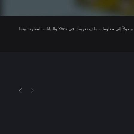
يتلقى ناشرو الألعاب التي تقوم بتشغيلها وصولاً إلى معلومات ملف تعريفك في Xbox والبيانات المقترنة بينما