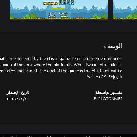
الوصف
sual game. Inspired by the classic game Tetris and merge numbers-
 control the area where the block falls. When two identical blocks
generated and scored. The goal of the game is to get a block with a
value of 9. Enjoy it!
منشور بواسطة
تاريخ الإصدار
BIGLOTGAMES
١١‏/١١‏/٢٠٢١