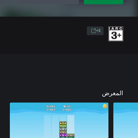
3+
المعرض