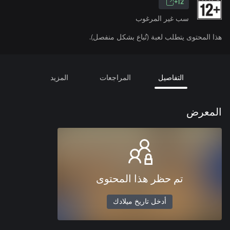
12+
سب غير المرغوب
هذا المحتوى يتطلب لعبة (تُباع بشكل منفصل).
التفاصيل
المراجعات
المزيد
المعرض
تم حظر هذا المحتوى
أدخل تاريخ ميلادك