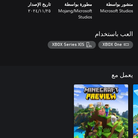
منشور بواسطة
مطورة بواسطة
تاريخ الإصدار
Microsoft Studios
Mojang/Microsoft
٢٥‏/١١‏/٢٠٢٤
Studios
العب باستخدام
XBOX Series X|S
XBOX One
يعمل مع