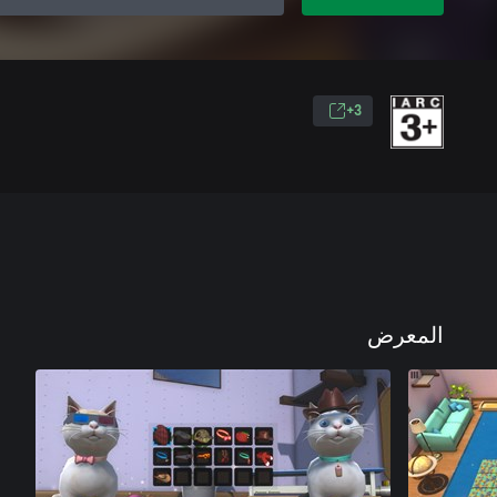
3+
المعرض