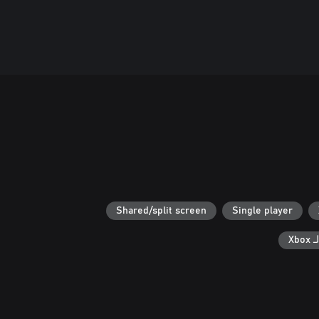
Shared/split screen
Single player
Xb