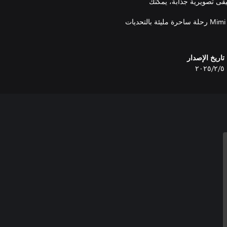
قى تصويرية جذابة، يمكنك
بدون ضغوط الوقت أو إدارة الموارد، تقدم Mimi the Cat – Meow Together رحلة ساحرة مليئة بالتحديات
تاريخ الإصدار
٥‏/٢‏/٢٠٢٥