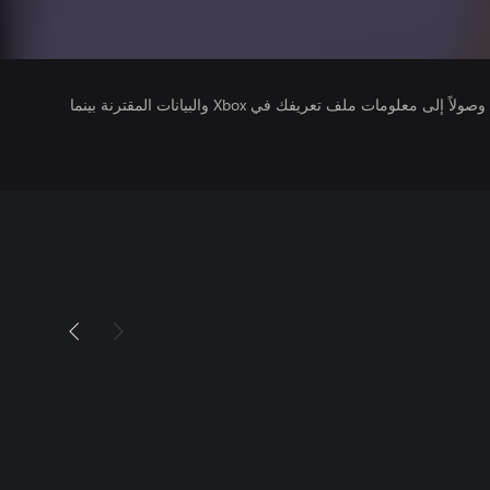
يتلقى ناشرو الألعاب التي تقوم بتشغيلها وصولاً إلى معلومات ملف تعريفك في Xbox والبيانات المقترنة بينما