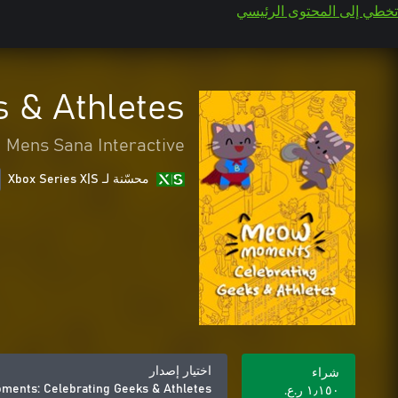
تخطي إلى المحتوى الرئيسي
 & Athletes
Mens Sana Interactive
محسّنة لـ Xbox Series X|S
اختيار إصدار
شراء
ents: Celebrating Geeks & Athletes
١٫١٥٠ ر.ع.‏