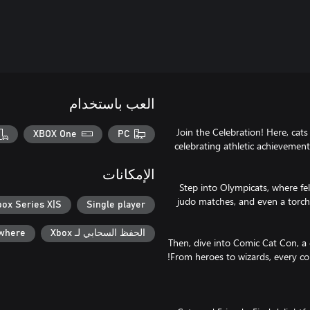
العب باستخدام
Join the Celebration! Here, cats
XBOX One
PC
celebrating athletic achievement
الإمكانات
Step into Olympicats, where fe
judo matches, and even a torch r
box Series X|S
Single player
الحفظ السحابي لـ Xbox
ywhere
Then, dive into Comic Cat Con, a c