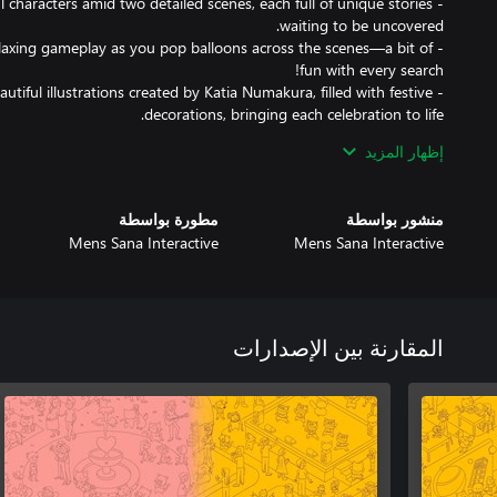
ful characters amid two detailed scenes, each full of unique stories
elaxing gameplay as you pop balloons across the scenes—a bit of
beautiful illustrations created by Katia Numakura, filled with festive
إظهار المزيد
mersed in the mood with Tatyana Jacques’ exclusive soundtracks
y and entertaining gameplay suited for all ages, it’s an experience
منشور بواسطة
مطورة بواسطة
’t be surprised if the whole family starts pointing out the cats at
Mens Sana Interactive
Mens Sana Interactive
ewal and romance in this heartwarming adventure, perfect for cozy
game lovers!
المقارنة بين الإصدارات