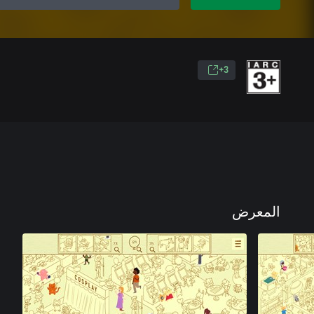
3+
المعرض