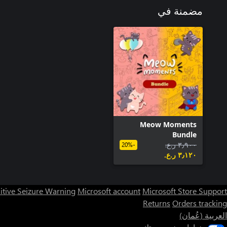
مضمنة في
Meow Moments
Bundle
٣٫٩٠٠ ر.ع.‏
-20%
٣٫١٢٠ ر.ع.‏
itive Seizure Warning
Microsoft account
Microsoft Store Support
Returns
Orders tracking
العربية (عُمان)