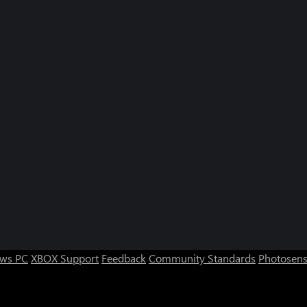
ws PC
XBOX Support
Feedback
Community Standards
Photosens