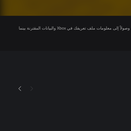
يتلقى ناشرو الألعاب التي تقوم بتشغيلها وصولاً إلى معلومات ملف تعريفك في Xbox والبيانات المقترنة بينما