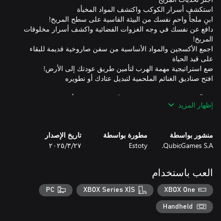
دافع عن نفسك في وجه الغزوات الفضائية واكشف أسرار مخلوقات
اجمع الأكسجين والمواد الأساسية من سفن صاروخية قديمة للبقاء
كن آخر من يصمد على المريخ، تنقّل عبر البرية، وأثبت مهاراتك في
إظهار المزيد
النجاة!
منشور بواسطة
مطورة بواسطة
تاريخ الإصدار
QubicGames S.A.
Estoty
٢٧‏/٣‏/٢٠٢٥
العب باستخدام
PC
XBOX Series X|S
XBOX One
Handheld