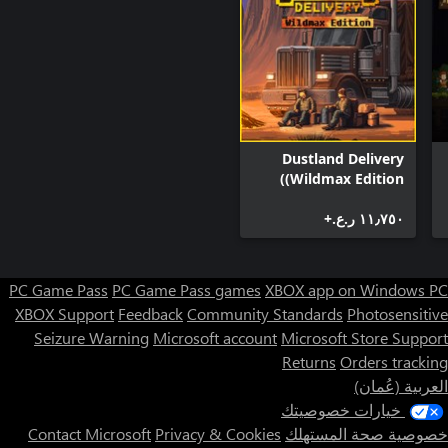
Dustland Delivery
(Wildmax Edition)
١١٫٧٥٠ ر.ع.‏+
PC Game Pass
PC Game Pass games
XBOX app on Windows PC
XBOX Support
Feedback
Community Standards
Photosensitive
Seizure Warning
Microsoft account
Microsoft Store Support
Returns
Orders tracking
العربية (عُمان)
خيارات خصوصيتك
خصوصية صحة المستهلك
Privacy & Cookies
Contact Microsoft