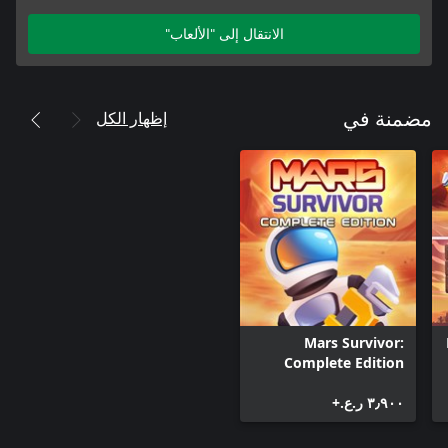
الانتقال إلى "الألعاب"
إظهار الكل
مضمنة في
Mars Survivor:
Complete Edition
٣٫٩٠٠ ر.ع.‏+