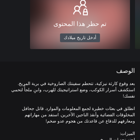
تم حظر هذا المحتوى
أدخل تاريخ ميلادك
الوصف
بعد وقوع كارثة نيزكية، تتحطم سفينتك الصاروخية في برية المريخ.
استكشف أسرار الكوكب، وضع استراتيجيتك للهرب، وابنِ ملجأً لتحمي
انطلق في بعثات خطيرة لجمع المعلومات والموارد. قاتل جحافل
المخلوقات الفضائية وأنقذ الناجين الآخرين. استفد من مهاراتهم