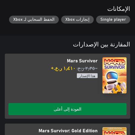
الإمكانات
Single player
إنجازات Xbox
الحفظ السحابي لـ Xbox
المقارنة بين الإصدارات
Mars Survivor
٢٫٣٥٠ ر.ع.‏
١٫٤١٠ ر.ع.‏+
هذا الإصدار
العودة إلى أعلى
Mars Survivor: Gold Edition