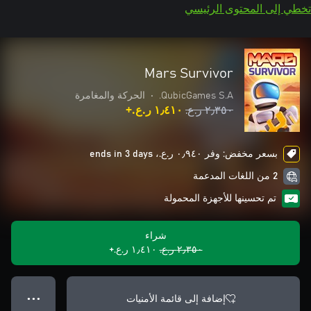
تخطي إلى المحتوى الرئيسي
Mars Survivor
QubicGames S.A.
•
الحركة والمغامرة
٢٫٣٥٠ ر.ع.‏
١٫٤١٠ ر.ع.‏+
بسعر مخفض: وفر ٠٫٩٤٠ ر.ع.‏، ends in 3 days
2 من اللغات المدعمة
تم تحسينها للأجهزة المحمولة
شراء
٢٫٣٥٠ ر.ع.‏
١٫٤١٠ ر.ع.‏+
إضافة إلى قائمة الأمنيات
● ● ●