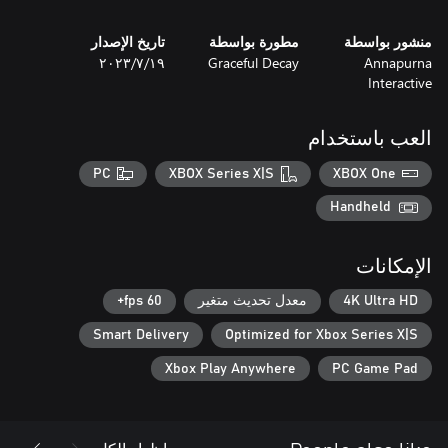
منشور بواسطة
مطورة بواسطة
تاريخ الإصدار
Annapurna
Graceful Decay
١٩‏/٧‏/٢٠٢٣
Interactive
العب باستخدام
PC
XBOX Series X|S
XBOX One
Handheld
الإمكانات
4K Ultra HD
معدل تحديث متغير
60 fps+
Smart Delivery
Optimized for Xbox Series X|S
Xbox Play Anywhere
PC Game Pad