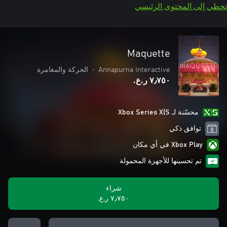
تخطي إلى المحتوى الرئيسي
Maquette
Annapurna Interactive
•
الحركة والمغامرة
٧٫٧٥٠ ر.ع.‏
محسّنة لـ Xbox Series X|S
توافق ذكي
Xbox Play في أي مكان
تم تحسينها للأجهزة المحمولة
شراء
٧٫٧٥٠ ر.ع.‏