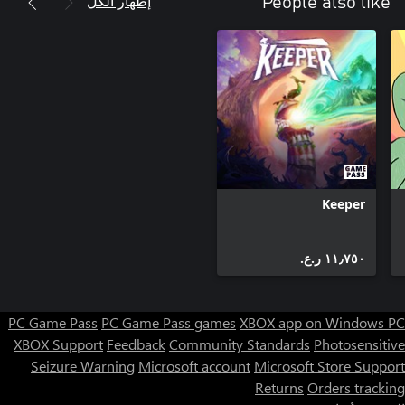
إظهار الكل
People also like
Keeper
١١٫٧٥٠ ر.ع.‏
PC Game Pass
PC Game Pass games
XBOX app on Windows PC
XBOX Support
Feedback
Community Standards
Photosensitive
Seizure Warning
Microsoft account
Microsoft Store Support
Returns
Orders tracking