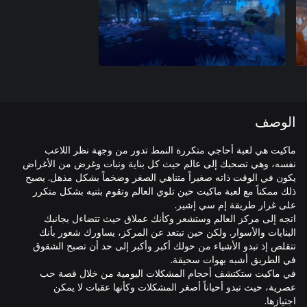
الوصف
ماكيت هي لعبة أحاجي متكررة النمط تدور من وجهة نظر اللاعب
نفسه، وهي تصحبك إلى عالم حيث كل بناية ونبات وغرض من الأغراض
يكون في الوقت ذاته صغيراً متناهي الصغر وضخماً بشكل مذهل. يصبح
ذلك ممكناً مع لعبة ماكيت حين تلوي العالم وتقوم بثنيه بشكل متكرر
اتجه إلى مركز العالم وستشعر وكأنك عملاق حيث تتضاءل بجانبك
البنايات والأسوار. ولكن حين تبتعد عن المركز، يساورك شعور بأنك
تتقلص إذ تبدو الأشياء من حولك أكبر وأكبر إلى حد أن تصبح الشقوق
في ماكيت ستكتشف أحجام المشكلات اليومية من خلال قصة حب
عصرية، حيث تبدو أحياناً أصغر المشكلات وكأنها عقبات لا يمكن
اجتيازها.