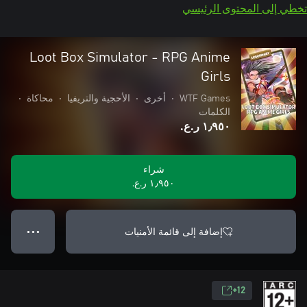
تخطي إلى المحتوى الرئيسي
Loot Box Simulator - RPG Anime
Girls
WTF Games
•
أخرى
•
الأحجية والتريفيا
•
محاكاة
•
الكلمات
١٫٩٥٠ ر.ع.‏
شراء
١٫٩٥٠ ر.ع.‏
إضافة إلى قائمة الأمنيات
● ● ●
12+