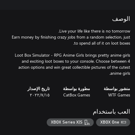
الوصف
Earn money by finishing crazy jobs from a random selection, just
Loot Box Simulator - RPG Anime Girls brings pretty anime girls
and exciting loot boxes to your console. Choose between 4
action options and win great collectible pictures of the cutest
anime girls.
منشور بواسطة
مطورة بواسطة
تاريخ الإصدار
WTF Games
CatBox Games
١٥‏/٧‏/٢٠٢٢
العب باستخدام
XBOX Series X|S
XBOX One