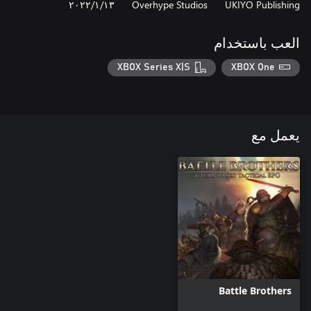
UKIYO Publishing
Overhype Studios
١٣‏/١‏/٢٠٢٢
العب باستخدام
XBOX Series X|S
XBOX One
يعمل مع
Battle Brothers