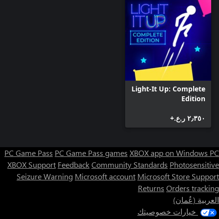
Light-It Up: Complete
Edition
٢٫٣٥٠ ر.ع.‏+
PC Game Pass
PC Game Pass games
XBOX app on Windows PC
XBOX Support
Feedback
Community Standards
Photosensitive
Seizure Warning
Microsoft account
Microsoft Store Support
Returns
Orders tracking
العربية (عُمان)
خيارات خصوصيتك