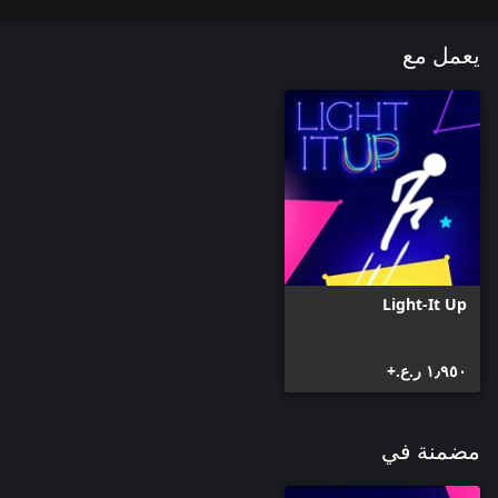
يعمل مع
Light-It Up
١٫٩٥٠ ر.ع.‏+
مضمنة في