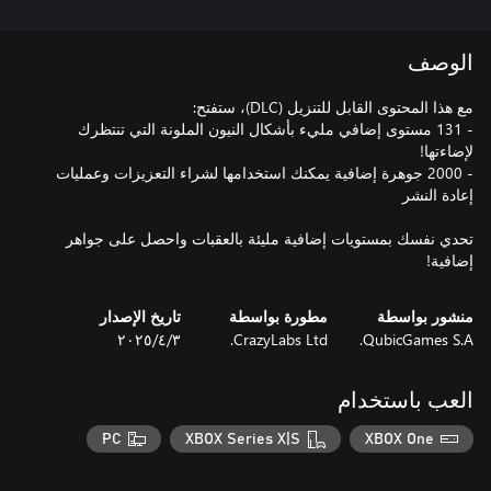
الوصف
- 131 مستوى إضافي مليء بأشكال النيون الملونة التي تنتظرك
- 2000 جوهرة إضافية يمكنك استخدامها لشراء التعزيزات وعمليات
تحدي نفسك بمستويات إضافية مليئة بالعقبات واحصل على جواهر
إضافية!
منشور بواسطة
مطورة بواسطة
تاريخ الإصدار
QubicGames S.A.
CrazyLabs Ltd.
٣‏/٤‏/٢٠٢٥
العب باستخدام
PC
XBOX Series X|S
XBOX One