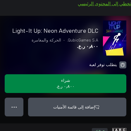
تخطي إلى المحتوى الرئيسي
Light-It Up: Neon Adventure DLC
QubicGames S.A.
•
الحركة والمغامرة
٠٫٨٠٠ ر.ع.‏
يتطلب توفر لعبة
شراء
٠٫٨٠٠ ر.ع.‏
إضافة إلى قائمة الأمنيات
● ● ●