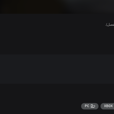
فصل).
PC
XBOX 