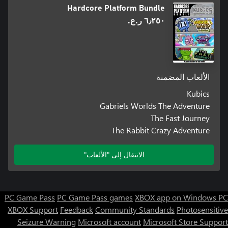
Hardcore Platform Bundle
٦٫٢٥٠ ر.ع.‏
الألعاب المضمنة
Kubics
Gabriels Worlds The Adventure
The Fast Journey
The Rabbit Crazy Adventure
الانتقال إلى "الألعاب"
PC Game Pass
PC Game Pass games
XBOX app on Windows PC
XBOX Support
Feedback
Community Standards
Photosensitive
Seizure Warning
Microsoft account
Microsoft Store Support