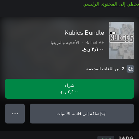
تخطي إلى المحتوى الرئيسي
Kubics Bundle
Rafael V.F
•
الأحجية والتريفيا
٣٫١٠٠ ر.ع.‏
2 من اللغات المدعمة
شراء
٣٫١٠٠ ر.ع.‏
إضافة إلى قائمة الأمنيات
● ● ●