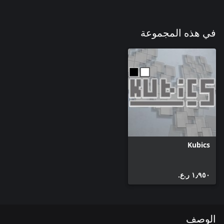
في هذه المجموعة
Kubics
١٫٩٥٠ ر.ع.‏
الوصف