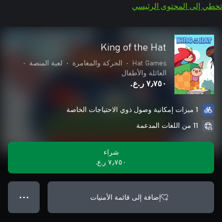
تخطي إلى المحتوى الرئيسي
King of the Hat
Hat Games
•
الحركة والمغامرة
•
لعبة المنصة
•
العائلة والأطفال
٧٫٧٥٠ ر.ع.‏
1 ميزات إمكانية وصول ذوي الاحتياجات الخاصة
11 من اللغات المدعمة
شراء
٧٫٧٥٠ ر.ع.‏
إضافة إلى قائمة الأمنيات
● ● ●