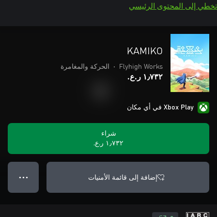
تخطي إلى المحتوى الرئيسي
KAMIKO
Flyhigh Works
•
الحركة والمغامرة
١٫٧٣٢ ر.ع.‏
Xbox Play في أي مكان
شراء
١٫٧٣٢ ر.ع.‏
إضافة إلى قائمة الأمنيات
● ● ●