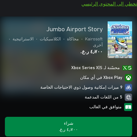
تخطي إلى المحتوى الرئيسي
Jumbo Airport Story
Kairosoft
•
محاكاة
•
الكلاسيكيات
•
الاستراتيجية
•
أخرى
٤٫٧٠٠ ر.ع.‏
محسّنة لـ Xbox Series X|S
Xbox Play في أي مكان
9 ميزات إمكانية وصول ذوي الاحتياجات الخاصة
5 من اللغات المدعمة
متوافق في الغالب
شراء
٤٫٧٠٠ ر.ع.‏