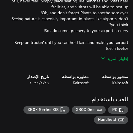
Still, never fear! Simply place seating like Benches and Sofas near
Seeing nature is especially important in places like airports, don't
Keep on truckin' until you can hold fairs and make your airport
إظهار المزيد
Make enough money to buy your own airliners and devise flight
منشور بواسطة
مطورة بواسطة
تاريخ الإصدار
Kairosoft
Kairosoft
٢٩‏/٢‏/٢٠٢٤
Sign contracts with foreign airline companies and make your
العب باستخدام
Build up friendships with foreign cities and attract people from all
XBOX Series X|S
XBOX One
PC
So what are you waiting for? Help passengers travel the world
Handheld
and live out their dreams today!