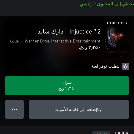
تخطي إلى المحتوى الرئيسي
Injustice™ 2 - دارك سايد
Warner Bros. Interactive Entertainment
•
قتالية
٢٫٣٥٠ ر.ع.‏
يتطلب توفر لعبة
شراء
٢٫٣٥٠ ر.ع.‏
إضافة إلى قائمة الأمنيات
● ● ●