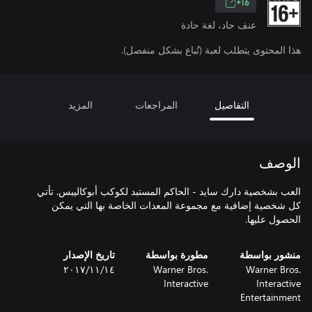
16+
عنف حاد، لغة حادة
هذا المحتوى يتطلب لعبة (تُباع بشكل منفصل).
التفاصيل
المراجعات
المزيد
الوصف
العب بشخصية دارك سايد - الحاكم المستبد لكوكب أبوكاليبس. تأتي
كل شخصية إضافية مع مجموعة المعدات الخاصة بها التي يمكن
الحصول عليها.
منشور بواسطة
مطورة بواسطة
تاريخ الإصدار
Warner Bros.
Warner Bros.
١٤‏/١١‏/٢٠١٧
Interactive
Interactive
Entertainment