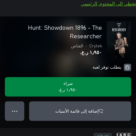
تخطي إلى المحتوى الرئيسي
Hunt: Showdown 1896 - The
Researcher
Crytek
•
القناص
١٫٩٥٠ ر.ع.‏
يتطلب توفر لعبة
شراء
١٫٩٥٠ ر.ع.‏
إضافة إلى قائمة الأمنيات
● ● ●