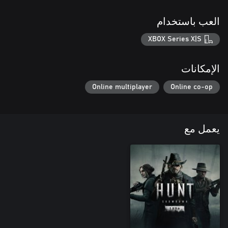
العب باستخدام
XBOX Series X|S
الإمكانات
Online multiplayer
Online co-op
يعمل مع