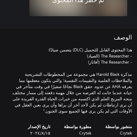
تم حظر هذا المحتوى
الوصف
مذكرة Harold Black هي مجموعة من المخطوطات التشريحية
والملاحظات العلمية والتقييمات النفسية؛ والتي يتكون معظمها مما
يعرفه AHA عن عدوه. حقق Black نجاحًا صفيرًا في وقت متأخر في
حياته عندما حانت له الفرصة من خلال مهمة دفعته إلى مسار مختلف.
منحه المزيج العلم الذي اكتسبه من خبرات الحياة القدرة الفريدة على
أن يرى ارتباطات لم يكن لأحد آخر أن يراها وأن يرى بعين العقل في
الأوقات التي لم يكن يرى فيها الجميع سوى الجنون."
منشور بواسطة
مطورة بواسطة
تاريخ الإصدار
Crytek
Crytek
١٥‏/٨‏/٢٠٢٤