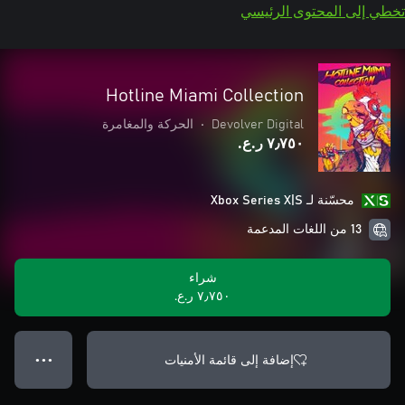
تخطي إلى المحتوى الرئيسي
Hotline Miami Collection
Devolver Digital
•
الحركة والمغامرة
٧٫٧٥٠ ر.ع.‏
محسّنة لـ Xbox Series X|S
13 من اللغات المدعمة
شراء
٧٫٧٥٠ ر.ع.‏
إضافة إلى قائمة الأمنيات
● ● ●