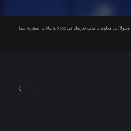
يتلقى ناشرو الألعاب التي تقوم بتشغيلها وصولاً إلى معلومات ملف تعريفك في Xbox والبيانات المقترنة بينما