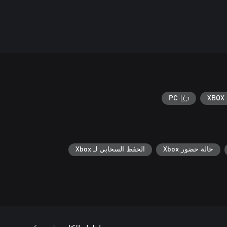
PC
XBOX 
حالة حضور Xbox
الحفظ السحابي لـ Xbox