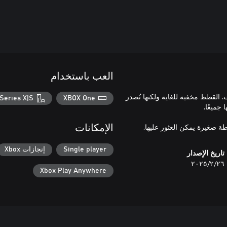
العب باستخدام
 القطط مخفية للغاية ولكنها تُصدر
Series X|S
XBOX One
الإمكانات
Single player
إنجازات Xbox
تاريخ الإصدار
٢٦‏/٢‏/٢٠٢٥
Xbox Play Anywhere