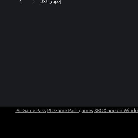
إظهار الكل
PC Game Pass
PC Game Pass games
XBOX app on Windo