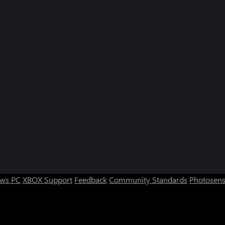
ws PC
XBOX Support
Feedback
Community Standards
Photosens