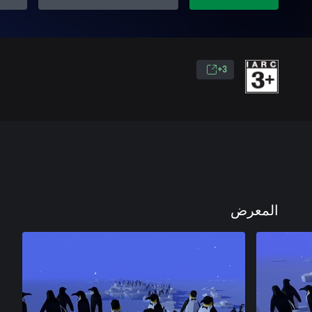
3+
المعرض