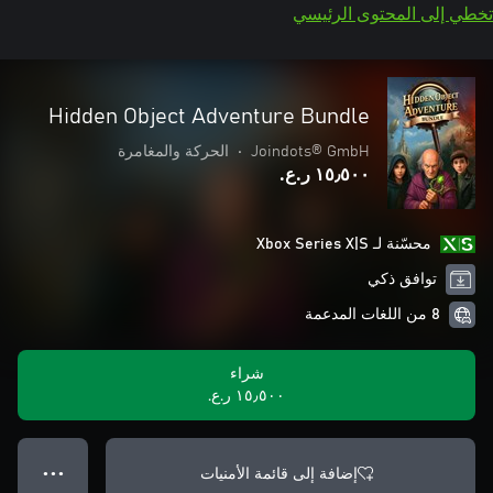
تخطي إلى المحتوى الرئيسي
Hidden Object Adventure Bundle
Joindots® GmbH
•
الحركة والمغامرة
١٥٫٥٠٠ ر.ع.‏
محسّنة لـ Xbox Series X|S
توافق ذكي
8 من اللغات المدعمة
شراء
١٥٫٥٠٠ ر.ع.‏
إضافة إلى قائمة الأمنيات
● ● ●