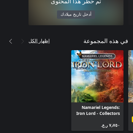
تم حظر هذا المحتوى
أدخل تاريخ ميلادك
إظهار الكل
في هذه المجموعة
Namariel Legends:
Iron Lord - Collectors
Edition
٧٫٧٥٠ ر.ع.‏