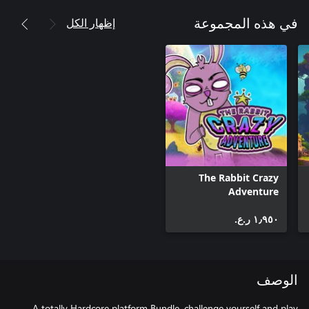
إظهار الكل
في هذه المجموعة
The Rabbit Crazy
Adventure
١٫٩٥٠ ر.ع.‏
الوصف
A totally Hardcore platform Bundle, challenge yourself and play