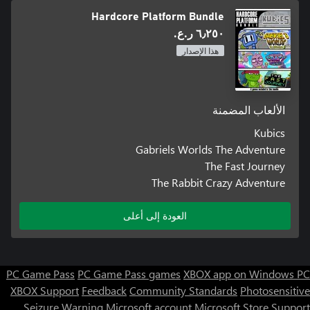
Hardcore Platform Bundle
٦٫٢٥٠ ر.ع.‏
هذا الإصدار
الألعاب المضمنة
Kubics
Gabriels Worlds The Adventure
The Fast Journey
The Rabbit Crazy Adventure
العودة إلى أعلى
PC Game Pass
PC Game Pass games
XBOX app on Windows PC
XBOX Support
Feedback
Community Standards
Photosensitive
Seizure Warning
Microsoft account
Microsoft Store Support