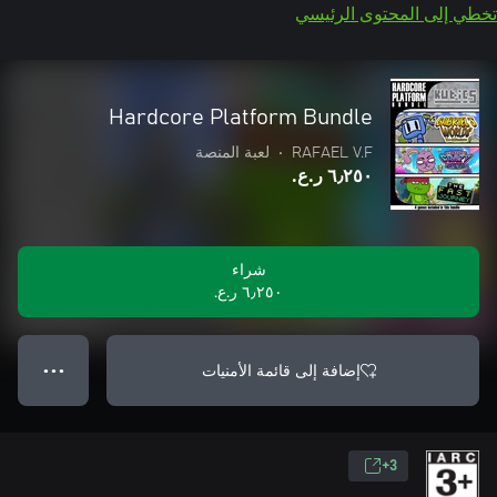
تخطي إلى المحتوى الرئيسي
Hardcore Platform Bundle
RAFAEL V.F
•
لعبة المنصة
٦٫٢٥٠ ر.ع.‏
شراء
٦٫٢٥٠ ر.ع.‏
إضافة إلى قائمة الأمنيات
● ● ●
3+