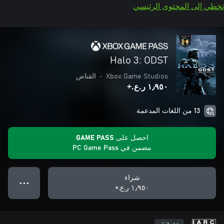
تخطي إلى المحتوى الرئيسي
Halo 3: ODST
Xbox Game Studios
•
القناص
١٫٩٥٠ ر.ع.‏+
13 من اللغات المدعمة
احصل على GAME PASS
مضمن في PC Game Pass
شراء
● ● ●
١٫٩٥٠ ر.ع.‏+