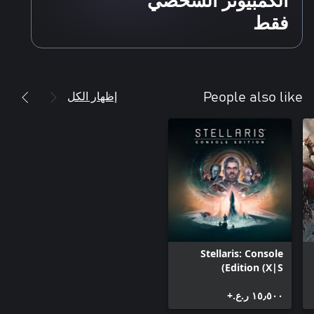
فقط
إظهار الكل
People also like
Stellaris: Console
Edition (X|S)
١٥٫٥٠٠ ر.ع.‏+