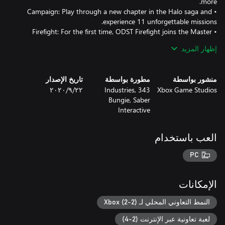
• Campaign: Play through a new chapter in the Halo saga and
• Firefight: For the first time, ODST Firefight joins the Master
Chief Collection! Now running on dedicated servers, Firefight
إظهار المزيد
supports up to 4-player co-op and features both online
matchmaking and new custom game modes. Fight through
waves of Covenant invaders to liberate the city of New Mombasa
منشور بواسطة
مطورة بواسطة
تاريخ الإصدار
Xbox Game Studios
343 Industries,
٢٢‏/٩‏/٢٠٢٠
• Theater: Utilize the Theater to capture and share your favorite
Bungie, Saber
Interactive
*Look to system requirements for guidance on hardware
minimum specs to achieve performance metrics
العب باستخدام
PC
الإمكانات
النمط التعاوني المحلي لـ Xbox (2-2)
لعبة تعاونية عبر الإنترنت (2-4)