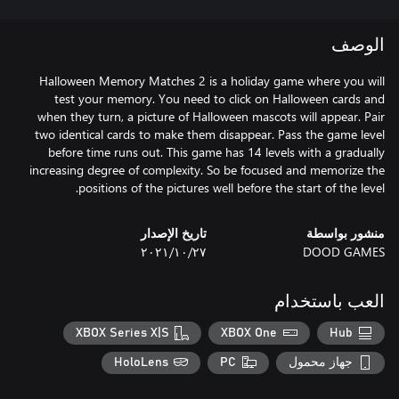
الوصف
Halloween Memory Matches 2 is a holiday game where you will
test your memory. You need to click on Halloween cards and
when they turn, a picture of Halloween mascots will appear. Pair
two identical cards to make them disappear. Pass the game level
before time runs out. This game has 14 levels with a gradually
increasing degree of complexity. So be focused and memorize the
positions of the pictures well before the start of the level.
منشور بواسطة
تاريخ الإصدار
DOOD GAMES
٢٧‏/١٠‏/٢٠٢١
العب باستخدام
XBOX Series X|S
XBOX One
Hub
جهاز محمول
PC
HoloLens