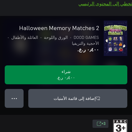
تخطي إلى المحتوى الرئيسي
Halloween Memory Matches 2
DOOD GAMES
•
الورق واللوحة
•
العائلة والأطفال
•
الأحجية والتريفيا
٠٫٤٠٠ ر.ع.‏
شراء
٠٫٤٠٠ ر.ع.‏
إضافة إلى قائمة الأمنيات
● ● ●
3+