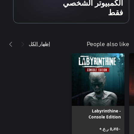
الكمبيوتر الشخصي
فقط
إظهار الكل
People also like
Labyrinthine -
Console Edition
٥٫٧٥٠ ر.ع.‏+