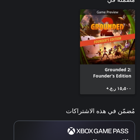
Grounded 2:
Founder’s Edition
١٥٫٥٠٠ ر.ع.‏+
مُضمّن في هذه الاشتراكات