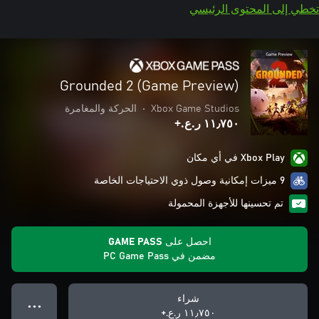
تخطي إلى المحتوى الرئيسي
Grounded 2 (Game Preview)
Xbox Game Studios
•
الحركة والمغامرة
١١٫٧٥٠ ر.ع.‏+
Xbox Play في أي مكان
9 ميزات إمكانية وصول ذوي الاحتياجات الخاصة
تم تحسينها للأجهزة المحمولة
احصل على GAME PASS
مضمن في PC Game Pass
شراء
● ● ●
١١٫٧٥٠ ر.ع.‏+