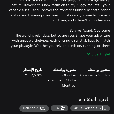
nature. Traverse this new realm on trusty Buggy mounts—your
capable allies—and uncover the mysteries lurking beneath bright
colors and towering structures. But stay wary: something else is
The world is relentless, but so are you. Shape your adventure
with unique archetypes, each offering distinct abilities to match
your playstyle. Whether you rely on precision, cunning, or sheer
strength, you’ll need every advantage to survive against the
إظهار المزيد
منشور بواسطة
مطورة بواسطة
تاريخ الإصدار
The perils of the park are daunting alone, but with friends, every
Xbox Game Studios
Obsidian
٢٩‏/٧‏/٢٠٢٥
challenge becomes an adventure. Work together to build, fight,
Entertainment / Eidos
and uncover the secrets buried beneath the grass. Whether
Montréal
you’re facing danger side by side or continuing your journey in a
العب باستخدام
They scurry, they fight, and now—they help you survive. Hatch,
Handheld
PC
XBOX Series X|S
raise, and ride your own insect friends - Buggies! Saddle up and