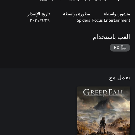
منشور بواسطة
مطورة بواسطة
تاريخ الإصدار
Focus Entertainment
Spiders
٢٩‏/٦‏/٢٠٢١
العب باستخدام
PC
يعمل مع