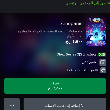
تخطي إلى المحتوى الرئيسي
Genopanic
Mobirate
•
لعبة المنصة
•
الحركة والمغامرة
•
لعب الأدوار
٤٫٥٠٠ ر.ع.‏
محسّنة لـ Xbox Series X|S
توافق ذكي
15 من اللغات المدعمة
شراء
٤٫٥٠٠ ر.ع.‏
إضافة إلى قائمة الأمنيات
● ● ●