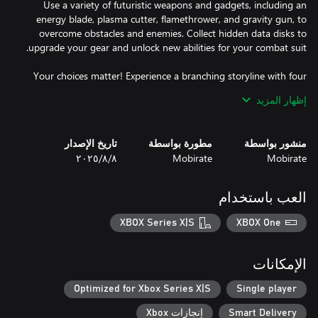
Use a variety of futuristic weapons and gadgets, including an
energy blade, plasma cutter, flamethrower, and gravity gun, to
overcome obstacles and enemies. Collect hidden data disks to
Your choices matter! Experience a branching storyline with four
unique endings, inviting multiple playthroughs and deep
إظهار المزيد
With beautifully animated pixel art and atmospheric sound
منشور بواسطة
مطورة بواسطة
تاريخ الإصدار
design, Genopanic delivers a captivating sci-fi experience that
Mobirate
Mobirate
٨‏/٨‏/٢٠٢٥
العب باستخدام
Free Exploration: Discover secrets at your own pace within a vast
XBOX Series X|S
XBOX One
Unique Characters: Interact with quirky companions Like, Volga,
الإمكانات
Optimized for Xbox Series X|S
Single player
Diverse Arsenal: Equip various sci-fi weapons and gadgets to
Smart Delivery
إنجازات Xbox