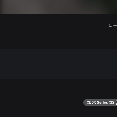
فصل).
XBOX Series X|S