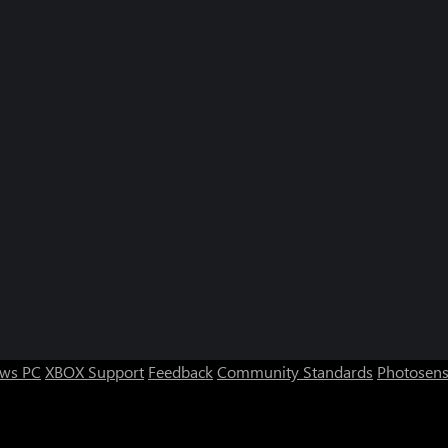
ws PC
XBOX Support
Feedback
Community Standards
Photosens