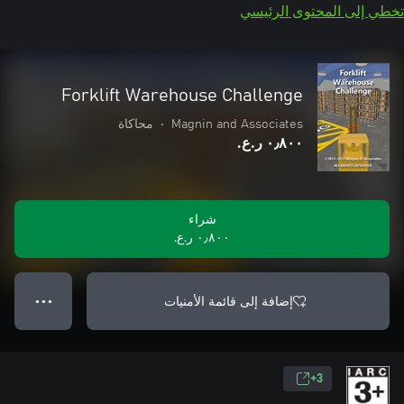
تخطي إلى المحتوى الرئيسي
Forklift Warehouse Challenge
Magnin and Associates
•
محاكاة
٠٫٨٠٠ ر.ع.‏
شراء
٠٫٨٠٠ ر.ع.‏
إضافة إلى قائمة الأمنيات
● ● ●
3+