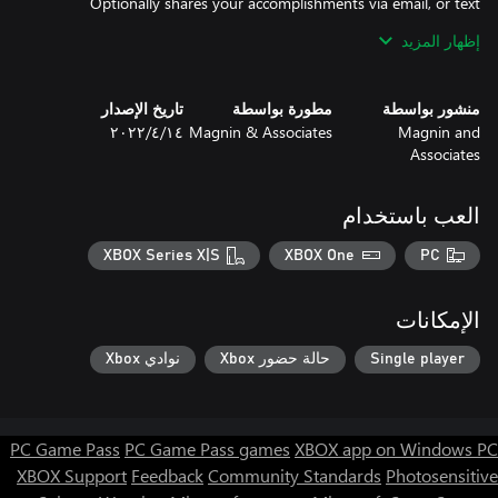
Optionally shares your accomplishments via email, or text
إظهار المزيد
Runs on Windows PC with keyboard and mouse or Xbox
منشور بواسطة
مطورة بواسطة
تاريخ الإصدار
Runs on Xbox with Xbox controller.
Magnin and
Magnin & Associates
١٤‏/٤‏/٢٠٢٢
Associates
العب باستخدام
XBOX Series X|S
XBOX One
PC
الإمكانات
Single player
حالة حضور Xbox
نوادي Xbox
PC Game Pass
PC Game Pass games
XBOX app on Windows PC
XBOX Support
Feedback
Community Standards
Photosensitive