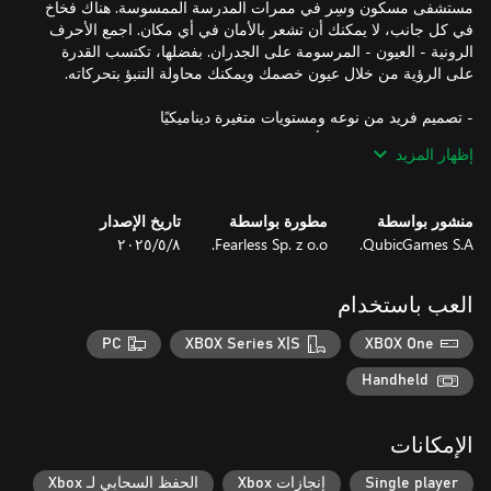
مستشفى مسكون وسِر في ممرات المدرسة الممسوسة. هناك فخاخ
في كل جانب، لا يمكنك أن تشعر بالأمان في أي مكان. اجمع الأحرف
الرونية - العيون - المرسومة على الجدران. بفضلها، تكتسب القدرة
إظهار المزيد
- اجمع كل الملاحظات المخفية لاكتشاف التاريخ الغامض في كل
منشور بواسطة
مطورة بواسطة
تاريخ الإصدار
QubicGames S.A.
Fearless Sp. z o.o.
٨‏/٥‏/٢٠٢٥
- جرب الوضع اللانهائي، حيث تزداد قوة الوحوش وستخضع شجاعتك
العب باستخدام
- وضع الهالوين، اصطد القرع لجمع أموال إضافية
PC
XBOX Series X|S
XBOX One
Handheld
الإمكانات
Single player
إنجازات Xbox
الحفظ السحابي لـ Xbox