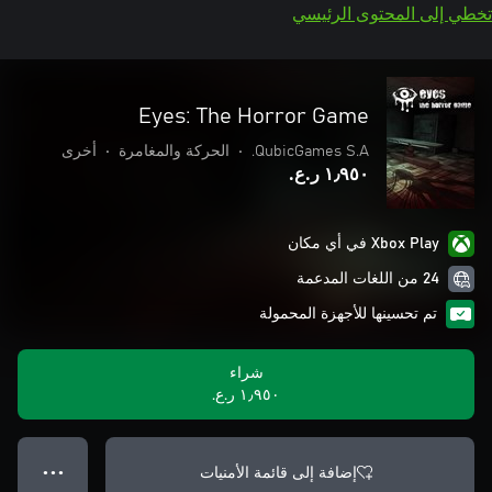
تخطي إلى المحتوى الرئيسي
Eyes: The Horror Game
QubicGames S.A.
•
الحركة والمغامرة
•
أخرى
١٫٩٥٠ ر.ع.‏
Xbox Play في أي مكان
24 من اللغات المدعمة
تم تحسينها للأجهزة المحمولة
شراء
١٫٩٥٠ ر.ع.‏
إضافة إلى قائمة الأمنيات
● ● ●