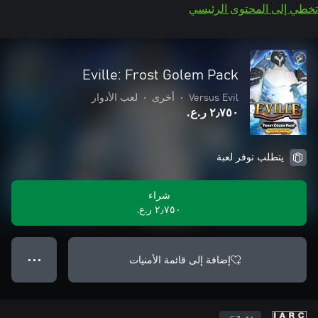
تخطي إلى المحتوى الرئيسي
Eville: Frost Golem Pack
Versus Evil
•
أخرى
•
لعب الأدوار
٢٫٧٥٠ ر.ع.‏
يتطلب توفر لعبة
شراء
٢٫٧٥٠ ر.ع.‏
إضافة إلى قائمة الأمنيات
● ● ●