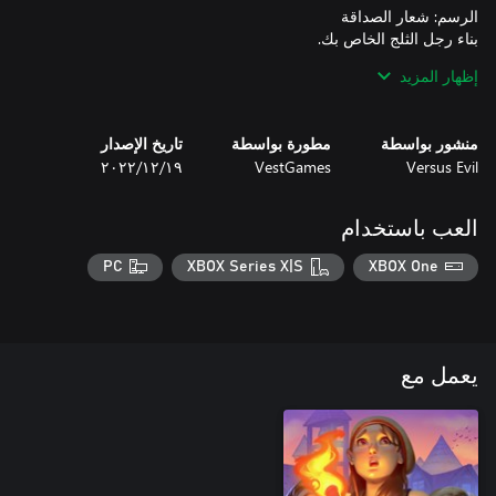
إظهار المزيد
منشور بواسطة
مطورة بواسطة
تاريخ الإصدار
غير قادر على إسترداد الأموال.
Versus Evil
VestGames
١٩‏/١٢‏/٢٠٢٢
العب باستخدام
PC
XBOX Series X|S
XBOX One
يعمل مع