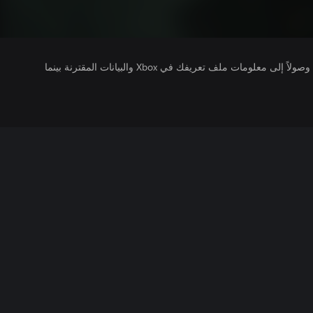
يتلقى ناشرو الألعاب التي تقوم بتشغيلها وصولاً إلى معلومات ملف تعريفك في Xbox والبيانات المقترنة بينما