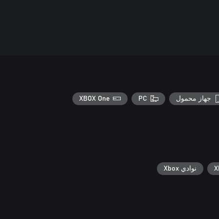
جهاز محمول
PC
XBOX One
نوادي Xbox